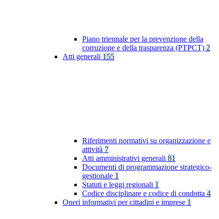
Piano triennale per la prevenzione della
corruzione e della trasparenza (PTPCT)
2
Atti generali
155
Riferimenti normativi su organizzazione e
attività
7
Atti amministrativi generali
81
Documenti di programmazione strategico-
gestionale
1
Statuti e leggi regionali
1
Codice disciplinare e codice di condotta
4
Oneri informativi per cittadini e imprese
1